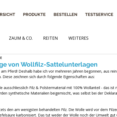
RSICHT
PRODUKTE
BESTELLEN
TESTSERVICE
ZAUM & CO.
REITEN
WEITERES
it
ege von Wollfilz-Sattelunterlagen
n am Pferd! Deshalb habe ich vor mehreren Jahren begonnen, aus rein
. Diese zeichnen sich durch folgende Eigenschaften aus:
 ausschliesslich Filz & Polstermaterial mit 100% Wollanteil - das ist n
rden synthetische Materialien beigemischt, was selbst bei der Deklarat
tets den am wenigsten behandelten Filz. Die Wolle wird vor dem Filz
elsäure karbonisiert. Das tut weder der Wolle noch der Umwelt gut u