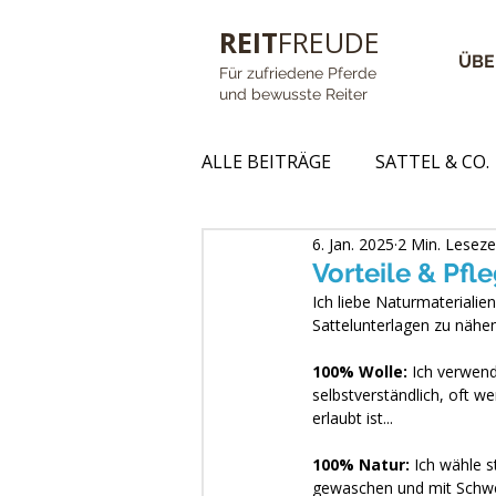
REIT
FREUDE
ÜBE
Für zufriedene Pferde
und bewusste Reiter
ALLE BEITRÄGE
SATTEL & CO.
6. Jan. 2025
2 Min. Leseze
Vorteile & Pfl
Ich liebe Naturmaterialie
Sattelunterlagen zu nähen
100% Wolle: 
Ich verwende
selbstverständlich, oft we
erlaubt ist...
100% Natur: 
Ich wähle s
gewaschen und mit Schwef