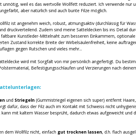
 unnötig, weil es das wertvolle Wollfett reduziert. Ich verwende nur u
t ungefärbt, aber natürlich sind auch bunte Filze möglich.
ollfilz ist angenehm weich, robust, atmungsaktiv (durchlässig für Was
d druckverteilend. Zudem sind meine Satteldecken bis ins Detail dur
 faltbare Kunstleder-Mittelnaht zum besseren Einkammern, optionale
rten Zustand korrekte Breite der Wirbelsäulenfreiheit, keine auftrag
uflagen gegen Rutschen und vieles mehr...
atteldecke wird mit Sorgfalt von mir persönlich angefertigt. Du besti
Polstermaterial, Befestigungsschlaufen und Verzierungen nach dein
Sattelunterlagen:
en 
und 
Striegeln 
(Gummistriegel eigenen sich super) entfernt Haare,
orgt dafür, dass der Filz auch im Kontakt mit Schweiss nicht unhygieni
ck kann mit kaltem Wasser besprüht, dadurch etwas aufgeweicht und 
 dem Wollfilz nicht, einfach 
gut trocknen lassen
, d.h. flach ausge