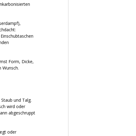
nkarbonisierten 
serdampf), 
chdacht: 
 Einschubtaschen 
enden 
mmst Form, Dicke, 
em Wunsch.
 Staub und Talg. 
sch wird oder 
dann abgeschruppt 
legt oder 