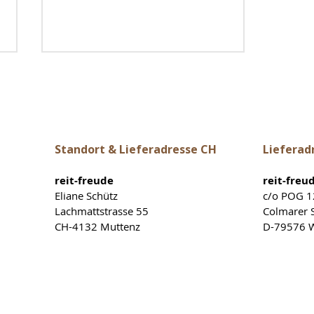
Standort & Lieferadresse CH
Lieferad
reit-freude
reit-freu
FAQ zu Steigbügeln,
Eliane Schütz
c/o POG 
Riemen & Sattelgurten
Lachmattstrasse 55
Colmarer S
CH-4132 Muttenz
D-79576 W