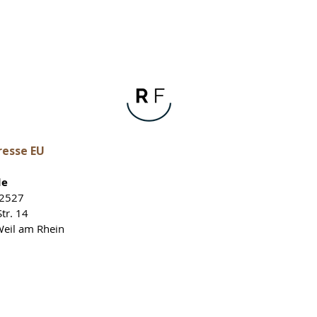
resse EU
de
12527
tr. 14
eil am Rhein