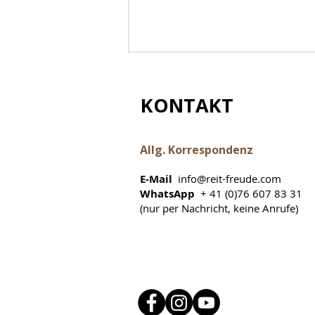
KONTAKT
Allg. Korrespondenz
E-Mail
info@reit-freude.com
Entscheidungshilfen für
WhatsApp
+ 41 (0)76 607 83 31
die
(nur per Nachricht, keine Anrufe)
Reitpad-/Sattelauswahl