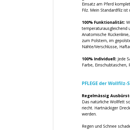
Einsatz am Pferd komplett
Filz. Mein Standardfilz is
100% Funktionalität: 
W
temperaturausgleichend un
Anatomische Rückenlinie,
zum Polstern, im gepolste
Nähte/Verschlüsse, Hafta
100% Individuell: 
Jede S
Farbe, Einschubtaschen, 
PFLEGE der Wollfilz-
Regelmässig Ausbürst
Das natürliche Wollfett s
riecht. Hartnäckiger Dre
werden. 
Regen und Schnee schaden