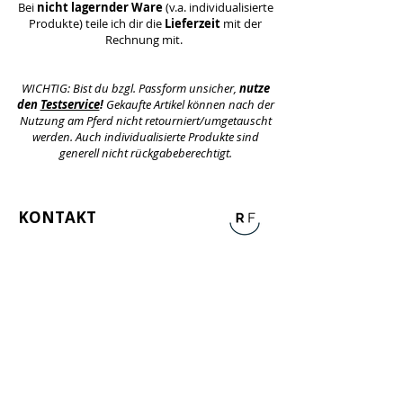
Bei
nicht lagernder Ware
(v.a. individualisierte
Produkte)
teile ich dir die
Lieferzeit
mit
der
Rechnung mit.
WICHTIG: Bist du bzgl. Passform unsicher,
nutze
den
Testservice
!
Gekaufte Artikel können nach der
Nutzung am Pferd nicht retourniert/umgetauscht
werden. Auch individualisierte Produkte sind
generell nicht rückgabeberechtigt.
KONTAKT
Allg. Korrespondenz
E-Mail
info@reit-freude.com
WhatsApp
+
41 (0)76 607 83 31
(nur per Nachricht, keine Anrufe)
Standort & Lieferadresse CH