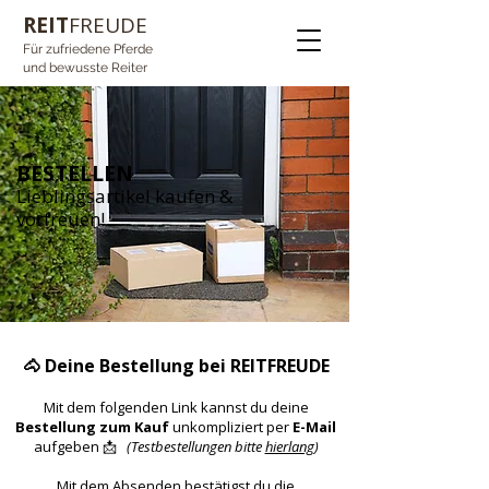
REIT
FREUDE
Für zufriedene Pferde
und bewusste Reiter
BESTELLEN
Lieblingsartikel kaufen &
vorfreuen!
🐴 Deine Bestellung bei REITFREUDE
Mit dem folgenden Link kannst du deine
Bestellung zum Kauf
unkompliziert per
E-Mail
aufgeben 📩
(Testbestellungen bitte
hierlang
)
Mit dem Absenden bestätigst du die