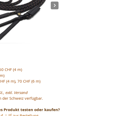
sseil schwarz nougat.jpg
Kappzaumseil sch
50 CHF (4 m) 
 m)
CHF (4 m), 70 CHF (6 m)
t., exkl. Versand
in der Schweiz verfügbar.
s Produkt testen oder kaufen?
uf
  | 🛒 
zur Bestellung