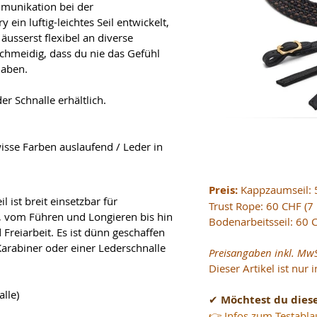
mmunikation bei der 
ein luftig-leichtes Seil entwickelt, 
äusserst flexibel an diverse 
schmeidig, dass du nie das Gefühl 
haben. 
r Schnalle erhältlich.
wisse Farben auslaufend / Leder in 
Bodenarbeit
Preis: 
Kappzaumseil: 
 ist breit einsetzbar für 
Trust Rope: 60 CHF (7
 vom Führen und Longieren bis hin 
Bodenarbeitsseil: 60 
Freiarbeit. Es ist dünn geschaffen 
Karabiner oder einer Lederschnalle 
Preisangaben inkl. MwS
Dieser Artikel ist nur 
lle)
✔ 
Möchtest du diese
👉 
Infos zum Testabla