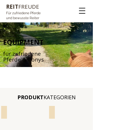
REIT
FREUDE
Für zufriedene Pferde
und bewusste Reiter
EQUIPMENT
für zufriedene
Pferde & Ponys
PRODUKT
KATEGORIEN
Sättel & Reitpads
Sattelunterlagen