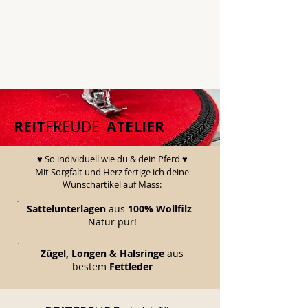
REIT
FREUDE
ATELIER
♥️ So individuell wie du & dein Pferd ♥️
Mit Sorgfalt und Herz fertige ich deine
Wunschartikel auf Mass:
Sattelunterlagen
aus
100% Wollfilz
-
Natur pur!
Zügel, Longen
& Halsringe
aus
bestem
Fettleder