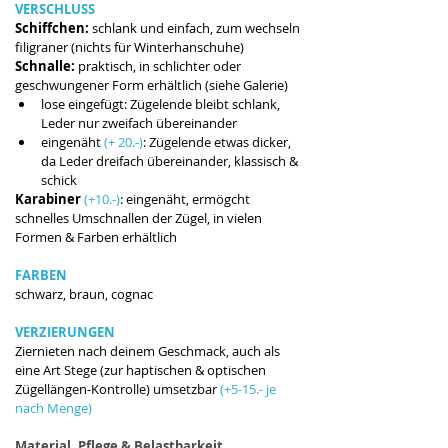
VERSCHLUSS 
Schiffchen: 
schlank und einfach, zum wechseln 
filigraner (nichts für Winterhanschuhe)
Schnalle: 
praktisch, in schlichter oder 
geschwungener Form erhältlich (siehe Galerie)
lose eingefügt: Zügelende bleibt schlank, 
Leder nur zweifach übereinander
eingenäht
 (+ 20.-)
: Zügelende etwas dicker, 
da Leder dreifach übereinander, klassisch & 
schick
Karabiner 
(+10.-)
: eingenäht, ermögcht 
schnelles Umschnallen der Zügel, in vielen 
Formen & Farben erhältlich 
FARBEN 
schwarz, braun, cognac
VERZIERUNGEN
Ziernieten nach deinem Geschmack, auch als 
eine Art Stege (zur haptischen & optischen 
Zügellängen-Kontrolle) umsetzbar 
(+5-15.- je 
nach Menge)
Material, Pflege & Belastbarkeit