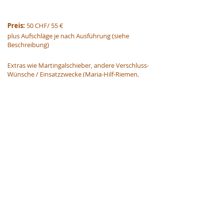
Preis: 
50 CHF/ 55 €
plus Aufschläge je nach Ausführung (siehe 
Beschreibung)
Extras wie Martingalschieber, andere Verschluss-
Wünsche / Einsatzzwecke (Maria-Hilf-Riemen, 
Halsring, Befestigungen, Hundeleinen etc.) 
unverbindlich anfragen👍
Preisangaben inkl. MwSt., exkl. Versand
✔ 
Möchtest du dieses Produkt testen oder 
kaufen?
👉 
Infos zum Testablauf
  | 🛒 
zur Bestellung
< vorheriges
nächstes >
KONTAKT