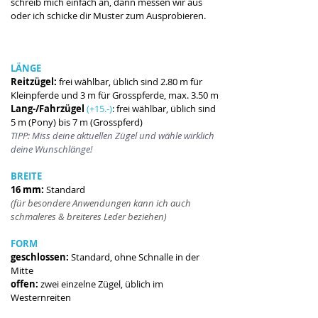
schreib mich einfach an, dann messen wir aus 
oder ich schicke dir Muster zum Ausprobieren. 
LÄNGE
Reitzügel:
 frei wählbar, üblich sind 2.80 m für 
Kleinpferde und 3 m für Grosspferde, max. 3.50 m
Lang-/Fahrzügel
(+15.-)
: frei wählbar, üblich sind 
5 m (Pony) bis 7 m (Grosspferd) 
TIPP: Miss deine aktuellen Zügel und wähle wirklich 
deine Wunschlänge!
BREITE
16 mm:
 Standard
(für besondere Anwendungen kann ich auch 
schmaleres & breiteres Leder beziehen)
FORM
geschlossen: 
Standard, ohne Schnalle in der 
Mitte
offen:
 zwei einzelne Zügel, üblich im 
Westernreiten