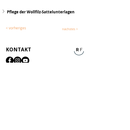
Pflege der Wollfilz-Sattelunterlagen
< vorheriges
nächstes >
KONTAKT
Allg. Korrespondenz
E-Mail
info@reit-freude.com
WhatsApp
+
41 (0)76 607 83 31
(nur per Nachricht, keine Anrufe)
Standort & Lieferadresse CH
reit-freude
Eliane Schütz
Lachmattstrasse 55
CH-4132 Muttenz