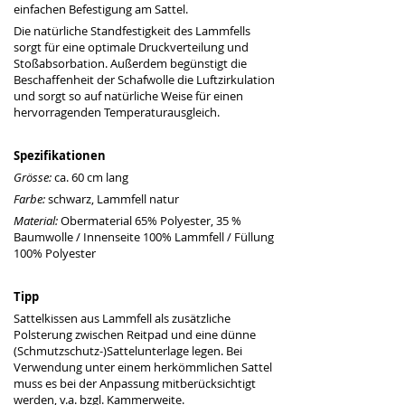
einfachen Befestigung am Sattel.
Die natürliche Standfestigkeit des Lammfells 
sorgt für eine optimale Druckverteilung und 
Stoßabsorbation. Außerdem begünstigt die 
Beschaffenheit der Schafwolle die Luftzirkulation 
und sorgt so auf natürliche Weise für einen 
hervorragenden Temperaturausgleich.
Spezifikationen
Grösse: 
ca. 60 cm lang
Farbe: 
schwarz, Lammfell natur
Material: 
Obermaterial 65% Polyester, 35 % 
Baumwolle / Innenseite 100% Lammfell / Füllung 
100% Polyester
Tipp
Sattelkissen aus Lammfell als zusätzliche 
Polsterung zwischen Reitpad und eine dünne 
(Schmutzschutz-)Sattelunterlage legen. Bei 
Verwendung unter einem herkömmlichen Sattel 
muss es bei der Anpassung mitberücksichtigt 
werden, v.a. bzgl. Kammerweite.