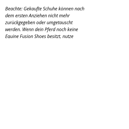
Beachte: Gekaufte Schuhe können nach 
dem ersten Anziehen nicht mehr 
zurückgegeben oder umgetauscht 
werden. Wenn dein Pferd noch keine 
Equine Fusion Shoes besitzt, nutze 
sicherheitshalber den Testservice, um 
die richtige Grösse zu finden! Testschuhe 
darfst du uneingeschränkt in allen 
Terrains ausprobieren.