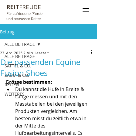
REIT
FREUDE
Für zufriedene Pferde
und bewusste Reiter
Beitrag
ALLE BEITRÄGE
23. Apr. 2025
2 Min. Lesezeit
ALLE BEITRÄGE
Die passenden Equine
SATTEL & CO.
Fusion Shoes
ZAUM & CO.
Grösse bestimmen:
REITEN
Du kannst die Hufe in Breite & 
WEITERES
Länge messen und mit den 
Masstabellen bei den jeweiligen 
Produkten vergleichen. Am 
besten misst du zeitlich etwa in 
der Mitte des 
Hufbearbeitungsintervalls. Es 