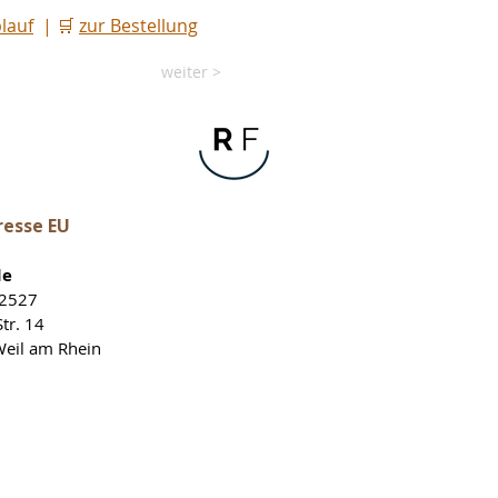
lauf
  | 🛒 
zur Bestellung
weiter >
resse EU
de
12527
tr. 14
eil am Rhein