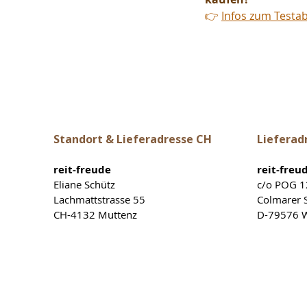
👉 
Infos zum Testab
Standort & Lieferadresse CH
Lieferad
reit-freude
reit-freu
Eliane Schütz
c/o POG 
Lachmattstrasse 55
Colmarer S
CH-4132 Muttenz
D-79576 W