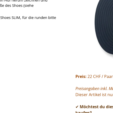
den Huf herum zeichnen und 
ße des Shoes (siehe 
Shoes SLIM, für die runden bitte 
Preis: 
22 CHF / Paar
Preisangaben inkl. Mw
Dieser Artikel ist n
✔ 
Möchtest du dies
kaufen?