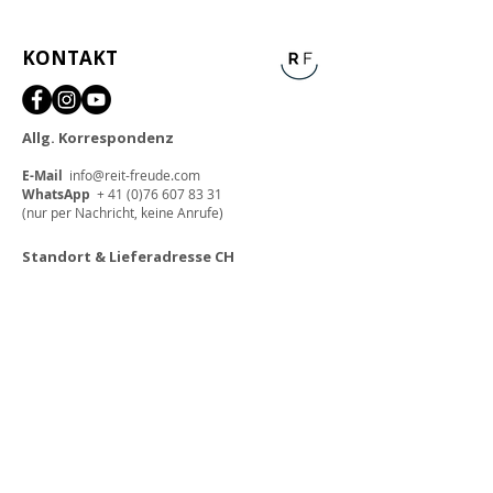
KONTAKT
Allg. Korrespondenz
E-Mail
info@reit-freude.com
WhatsApp
+
41 (0)76 607 83 31
(nur per Nachricht, keine Anrufe)
Standort & Lieferadresse CH
reit-freude
Eliane Schütz
Lachmattstrasse 55
CH-4132 Muttenz
Lieferadresse EU
reit-freude
c/o POG 12527
Colmarer Str. 14