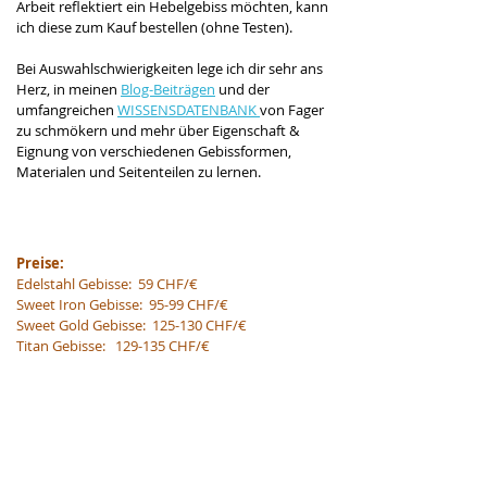
Arbeit reflektiert ein Hebelgebiss möchten, kann 
ich diese zum Kauf bestellen (ohne Testen).
Bei Auswahlschwierigkeiten lege ich dir sehr ans 
Herz, in meinen 
Blog-Beiträgen
 und der 
umfangreichen 
WISSENSDATENBANK 
von Fager 
zu schmökern und mehr über Eigenschaft & 
Eignung von verschiedenen Gebissformen, 
Materialen und Seitenteilen zu lernen.
Preise: 
Edelstahl Gebisse:  59 CHF/€
Sweet Iron Gebisse:  95-99 CHF/€   
Sweet Gold Gebisse:  125-130 CHF/€
Titan Gebisse:   129-135 CHF/€
Kunststoff Gebisse:  95-99 CHF/€
Leder Gebisse:   125-135 CHF/€
>> bei den Preisspannen kosten jeweils lose & 
feste Ringe den günstigeren Preis, alle anderen 
(hebellosen) Seitenteile den teureren. 