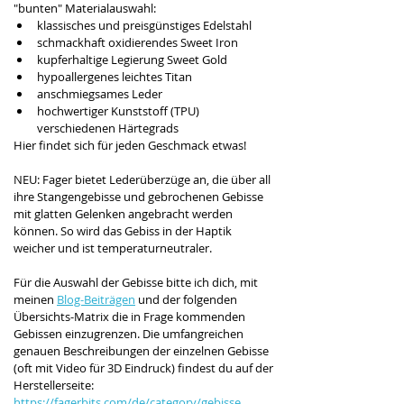
"bunten" Materialauswahl:
klassisches und preisgünstiges Edelstahl
schmackhaft oxidierendes Sweet Iron
kupferhaltige Legierung Sweet Gold
hypoallergenes leichtes Titan
anschmiegsames Leder
hochwertiger Kunststoff (TPU) 
verschiedenen Härtegrads
Hier findet sich für jeden Geschmack etwas! 
NEU: Fager bietet Lederüberzüge an, die über all 
ihre Stangengebisse und gebrochenen Gebisse 
mit glatten Gelenken angebracht werden 
können. So wird das Gebiss in der Haptik 
weicher und ist temperaturneutraler.
Für die Auswahl der Gebisse bitte ich dich, mit 
meinen 
Blog-Beiträgen
 und der folgenden 
Übersichts-Matrix die in Frage kommenden 
Gebissen einzugrenzen. Die umfangreichen 
genauen Beschreibungen der einzelnen Gebisse 
(oft mit Video für 3D Eindruck) findest du auf der 
Herstellerseite: 
https://fagerbits.com/de/category/gebisse