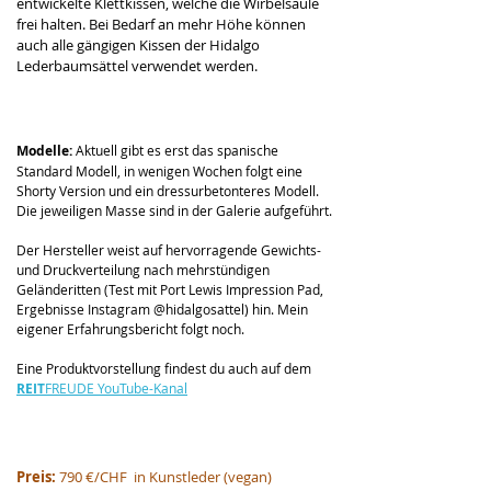
entwickelte Klettkissen, welche die Wirbelsäule 
frei halten. Bei Bedarf an mehr Höhe können 
auch alle gängigen Kissen der Hidalgo 
Lederbaumsättel verwendet werden. 
Modelle: 
Aktuell gibt es erst das spanische 
Standard Modell, in wenigen Wochen folgt eine 
Shorty Version und ein dressurbetonteres Modell. 
Die jeweiligen Masse sind in der Galerie aufgeführt.
Der Hersteller weist auf hervorragende Gewichts- 
und Druckverteilung nach mehrstündigen 
Geländeritten (Test mit Port Lewis Impression Pad, 
Ergebnisse Instagram @hidalgosattel) hin. Mein 
eigener Erfahrungsbericht folgt noch.
Eine Produktvorstellung findest du auch auf dem 
REIT
FREUDE YouTube-Kanal
Preis: 
790 €/CHF  in Kunstleder (vegan)