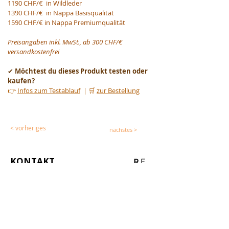
1190 CHF/€  in Wildleder
1390 CHF/€  in Nappa Basisqualität
1590 CHF/€ in Nappa Premiumqualität
Preisangaben inkl. MwSt., ab 300 CHF/€ 
versandkostenfrei
✔ 
Möchtest du dieses Produkt testen oder 
kaufen?
👉 
Infos zum Testablauf
  | 🛒 
zur Bestellung
< vorheriges
nächstes >
KONTAKT
Allg. Korrespondenz
E-Mail
info@reit-freude.com
WhatsApp
+
41 (0)76 607 83 31